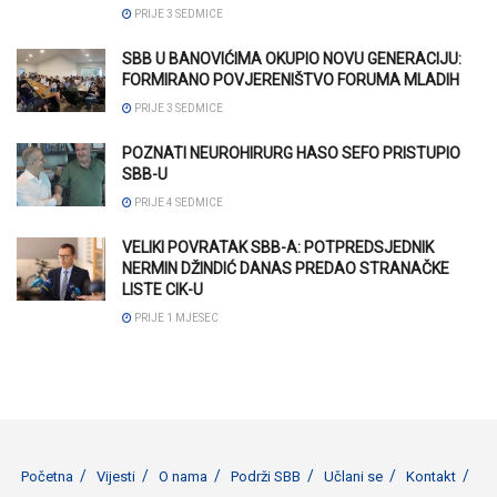
PRIJE 3 SEDMICE
SBB U BANOVIĆIMA OKUPIO NOVU GENERACIJU:
FORMIRANO POVJERENIŠTVO FORUMA MLADIH
PRIJE 3 SEDMICE
POZNATI NEUROHIRURG HASO SEFO PRISTUPIO
SBB-U
PRIJE 4 SEDMICE
VELIKI POVRATAK SBB-A: POTPREDSJEDNIK
NERMIN DŽINDIĆ DANAS PREDAO STRANAČKE
LISTE CIK-U
PRIJE 1 MJESEC
Početna
Vijesti
O nama
Podrži SBB
Učlani se
Kontakt