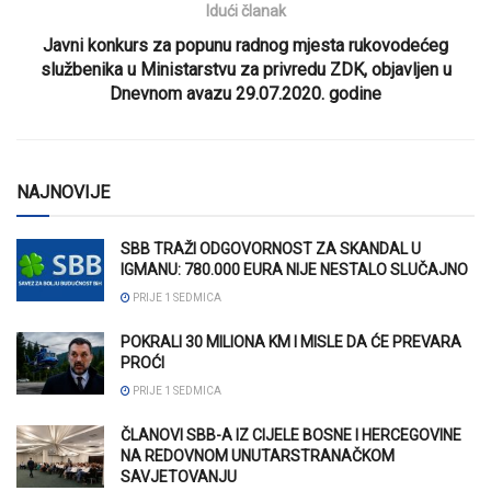
Idući članak
Javni konkurs za popunu radnog mjesta rukovodećeg
službenika u Ministarstvu za privredu ZDK, objavljen u
Dnevnom avazu 29.07.2020. godine
NAJNOVIJE
SBB TRAŽI ODGOVORNOST ZA SKANDAL U
IGMANU: 780.000 EURA NIJE NESTALO SLUČAJNO
PRIJE 1 SEDMICA
POKRALI 30 MILIONA KM I MISLE DA ĆE PREVARA
PROĆI
PRIJE 1 SEDMICA
ČLANOVI SBB-A IZ CIJELE BOSNE I HERCEGOVINE
NA REDOVNOM UNUTARSTRANAČKOM
SAVJETOVANJU