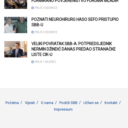
FORMIRANO POVJERENIŠTVO FORUMA MLADIH
PRIJE 3 SEDMICE
POZNATI NEUROHIRURG HASO SEFO PRISTUPIO
SBB-U
PRIJE 4 SEDMICE
VELIKI POVRATAK SBB-A: POTPREDSJEDNIK
NERMIN DŽINDIĆ DANAS PREDAO STRANAČKE
LISTE CIK-U
PRIJE 1 MJESEC
Početna
Vijesti
O nama
Podrži SBB
Učlani se
Kontakt
Impressum