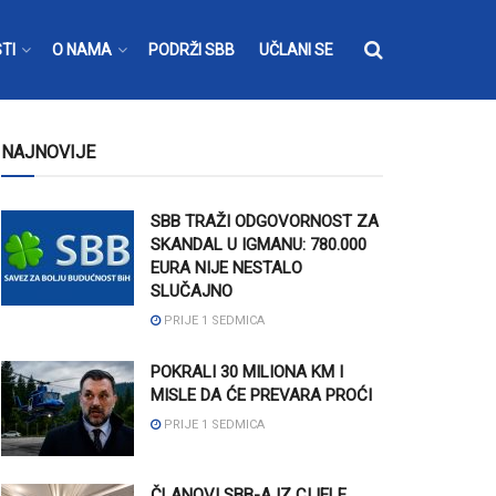
TI
O NAMA
PODRŽI SBB
UČLANI SE
NAJNOVIJE
SBB TRAŽI ODGOVORNOST ZA
SKANDAL U IGMANU: 780.000
EURA NIJE NESTALO
SLUČAJNO
PRIJE 1 SEDMICA
POKRALI 30 MILIONA KM I
MISLE DA ĆE PREVARA PROĆI
PRIJE 1 SEDMICA
ČLANOVI SBB-A IZ CIJELE