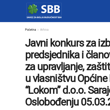
Početna
Arhiva
Javni konkurs za iz
predsjednika i člano
za upravljanje, zašti
u vlasništvu Općine 
“Lokom” d.o.o. Saraj
Oslobođenju 05.03.