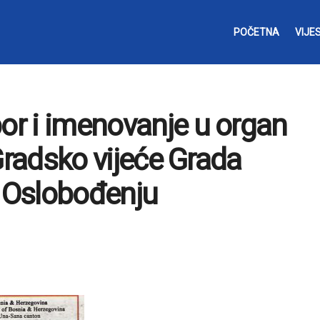
POČETNA
VIJES
bor i imenovanje u organ
e Gradsko vijeće Grada
u Oslobođenju