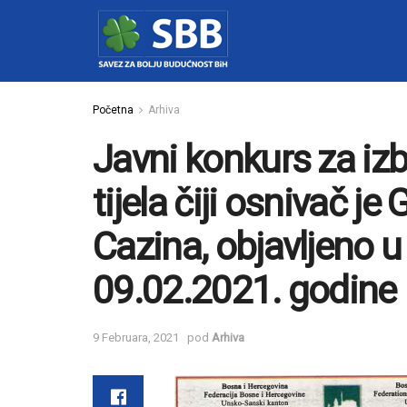
Početna
Arhiva
Javni konkurs za iz
tijela čiji osnivač j
Cazina, objavljeno 
09.02.2021. godine
9 Februara, 2021
pod
Arhiva