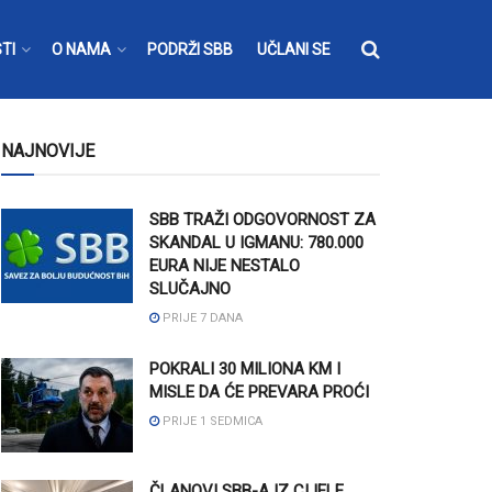
TI
O NAMA
PODRŽI SBB
UČLANI SE
NAJNOVIJE
SBB TRAŽI ODGOVORNOST ZA
SKANDAL U IGMANU: 780.000
EURA NIJE NESTALO
SLUČAJNO
PRIJE 7 DANA
POKRALI 30 MILIONA KM I
MISLE DA ĆE PREVARA PROĆI
PRIJE 1 SEDMICA
ČLANOVI SBB-A IZ CIJELE