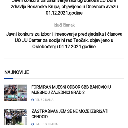
Javni konkurs za zasnivanje radnog odnosa ZU Dom
zdravlja Bosanska Krupa, objavljeno u Dnevnom avazu
01.12.2021.godine
Idući članak
Javni konkurs za izbor i imenovanje predsjednika i članova
UO JU Centar za socijalni rad Teočak, objavljeno u
Oslobođenju 01.12.2021.godine
NAJNOVIJE
FORMIRAN MJESNI ODBOR SBB BANOVIĆI U
MJESNOJ ZAJEDNICI GRAD 3
PRIJE 2 DANA
ZASTRAŠIVANJEM SE NE MOŽE IZBRISATI
GENOCID
PRIJE 1 SEDMICA