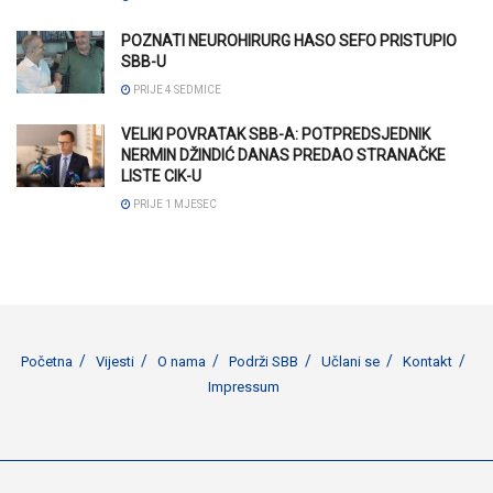
POZNATI NEUROHIRURG HASO SEFO PRISTUPIO
SBB-U
PRIJE 4 SEDMICE
VELIKI POVRATAK SBB-A: POTPREDSJEDNIK
NERMIN DŽINDIĆ DANAS PREDAO STRANAČKE
LISTE CIK-U
PRIJE 1 MJESEC
Početna
Vijesti
O nama
Podrži SBB
Učlani se
Kontakt
Impressum