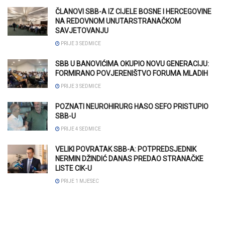
ČLANOVI SBB-A IZ CIJELE BOSNE I HERCEGOVINE
NA REDOVNOM UNUTARSTRANAČKOM
SAVJETOVANJU
PRIJE 3 SEDMICE
SBB U BANOVIĆIMA OKUPIO NOVU GENERACIJU:
FORMIRANO POVJERENIŠTVO FORUMA MLADIH
PRIJE 3 SEDMICE
POZNATI NEUROHIRURG HASO SEFO PRISTUPIO
SBB-U
PRIJE 4 SEDMICE
VELIKI POVRATAK SBB-A: POTPREDSJEDNIK
NERMIN DŽINDIĆ DANAS PREDAO STRANAČKE
LISTE CIK-U
PRIJE 1 MJESEC