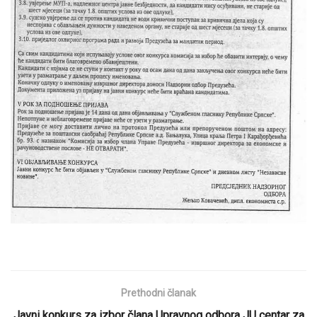
Prethodni članak
Javni konkurs za izbor člana Upravnog odbora JU centar za