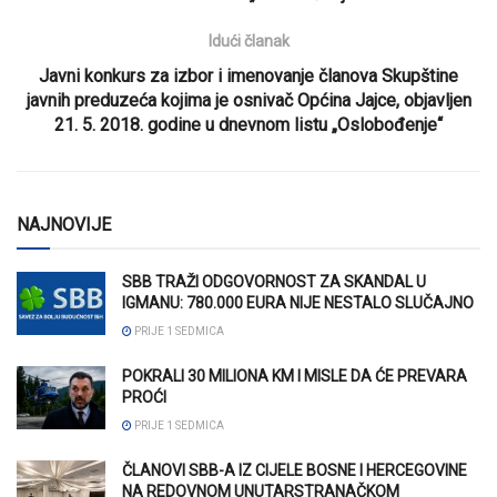
Idući članak
Javni konkurs za izbor i imenovanje članova Skupštine
javnih preduzeća kojima je osnivač Općina Jajce, objavljen
21. 5. 2018. godine u dnevnom listu „Oslobođenje“
NAJNOVIJE
SBB TRAŽI ODGOVORNOST ZA SKANDAL U
IGMANU: 780.000 EURA NIJE NESTALO SLUČAJNO
PRIJE 1 SEDMICA
POKRALI 30 MILIONA KM I MISLE DA ĆE PREVARA
PROĆI
PRIJE 1 SEDMICA
ČLANOVI SBB-A IZ CIJELE BOSNE I HERCEGOVINE
NA REDOVNOM UNUTARSTRANAČKOM