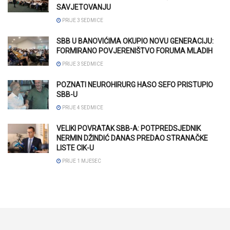
SAVJETOVANJU
PRIJE 3 SEDMICE
SBB U BANOVIĆIMA OKUPIO NOVU GENERACIJU:
FORMIRANO POVJERENIŠTVO FORUMA MLADIH
PRIJE 3 SEDMICE
POZNATI NEUROHIRURG HASO SEFO PRISTUPIO
SBB-U
PRIJE 4 SEDMICE
VELIKI POVRATAK SBB-A: POTPREDSJEDNIK
NERMIN DŽINDIĆ DANAS PREDAO STRANAČKE
LISTE CIK-U
PRIJE 1 MJESEC