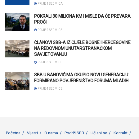
PRIJE 1 SEDMICA
POKRALI 30 MILIONA KM I MISLE DA ĆE PREVARA
PROĆI
PRIJE 2 SEDMICE
ČLANOVI SBB-A IZ CIJELE BOSNE I HERCEGOVINE
NA REDOVNOM UNUTARSTRANAČKOM
SAVJETOVANJU
PRIJE 3 SEDMICE
SBB U BANOVIĆIMA OKUPIO NOVU GENERACIJU:
FORMIRANO POVJERENIŠTVO FORUMA MLADIH
PRIJE 4 SEDMICE
Početna
Vijesti
O nama
Podrži SBB
Učlani se
Kontakt