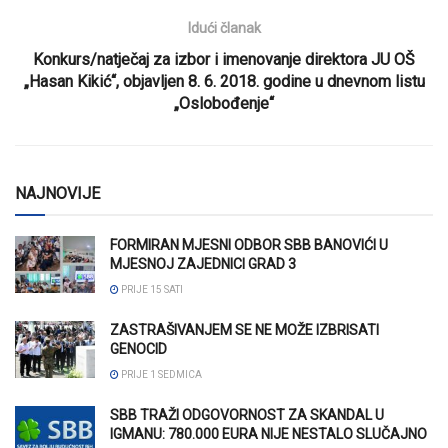
Idući članak
Konkurs/natječaj za izbor i imenovanje direktora JU OŠ
„Hasan Kikić“, objavljen 8. 6. 2018. godine u dnevnom listu
„Oslobođenje“
NAJNOVIJE
FORMIRAN MJESNI ODBOR SBB BANOVIĆI U
MJESNOJ ZAJEDNICI GRAD 3
PRIJE 15 SATI
ZASTRAŠIVANJEM SE NE MOŽE IZBRISATI
GENOCID
PRIJE 1 SEDMICA
SBB TRAŽI ODGOVORNOST ZA SKANDAL U
IGMANU: 780.000 EURA NIJE NESTALO SLUČAJNO