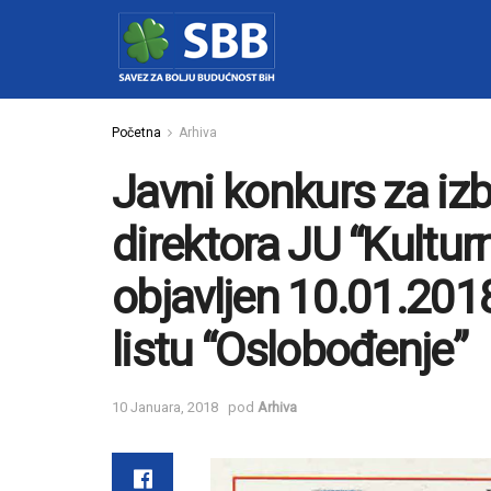
Početna
Arhiva
Javni konkurs za iz
direktora JU “Kulturn
objavljen 10.01.20
listu “Oslobođenje”
10 Januara, 2018
pod
Arhiva