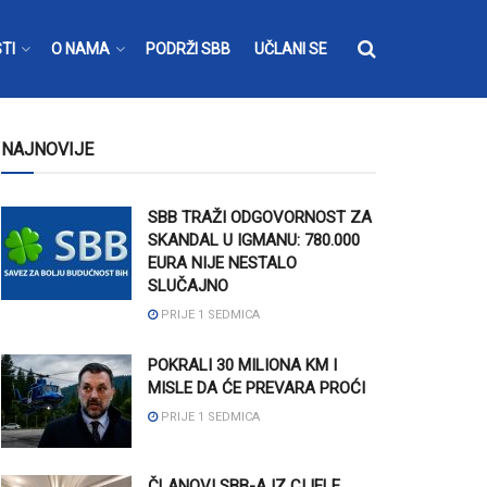
TI
O NAMA
PODRŽI SBB
UČLANI SE
NAJNOVIJE
SBB TRAŽI ODGOVORNOST ZA
SKANDAL U IGMANU: 780.000
EURA NIJE NESTALO
SLUČAJNO
PRIJE 1 SEDMICA
POKRALI 30 MILIONA KM I
MISLE DA ĆE PREVARA PROĆI
PRIJE 1 SEDMICA
ČLANOVI SBB-A IZ CIJELE