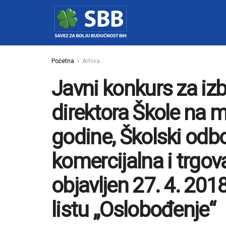
Početna
Arhiva
Javni konkurs za iz
direktora Škole na 
godine, Školski odb
komercijalna i trgov
objavljen 27. 4. 20
listu „Oslobođenje“