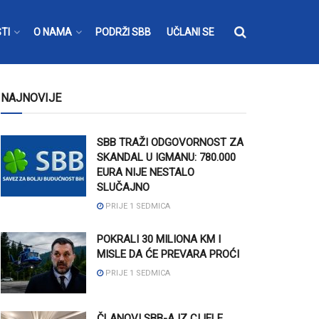
TI
O NAMA
PODRŽI SBB
UČLANI SE
NAJNOVIJE
SBB TRAŽI ODGOVORNOST ZA
SKANDAL U IGMANU: 780.000
EURA NIJE NESTALO
SLUČAJNO
PRIJE 1 SEDMICA
POKRALI 30 MILIONA KM I
MISLE DA ĆE PREVARA PROĆI
PRIJE 1 SEDMICA
ČLANOVI SBB-A IZ CIJELE