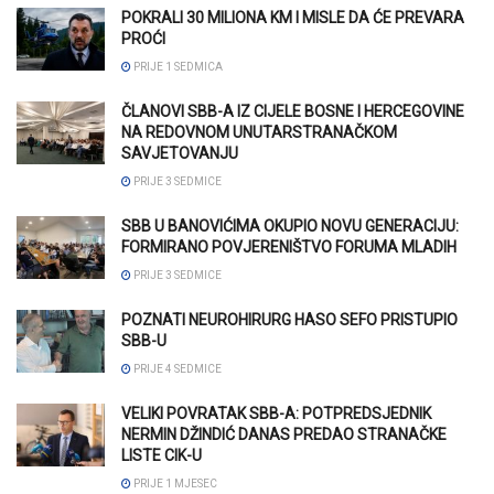
POKRALI 30 MILIONA KM I MISLE DA ĆE PREVARA
PROĆI
PRIJE 1 SEDMICA
ČLANOVI SBB-A IZ CIJELE BOSNE I HERCEGOVINE
NA REDOVNOM UNUTARSTRANAČKOM
SAVJETOVANJU
PRIJE 3 SEDMICE
SBB U BANOVIĆIMA OKUPIO NOVU GENERACIJU:
FORMIRANO POVJERENIŠTVO FORUMA MLADIH
PRIJE 3 SEDMICE
POZNATI NEUROHIRURG HASO SEFO PRISTUPIO
SBB-U
PRIJE 4 SEDMICE
VELIKI POVRATAK SBB-A: POTPREDSJEDNIK
NERMIN DŽINDIĆ DANAS PREDAO STRANAČKE
LISTE CIK-U
PRIJE 1 MJESEC