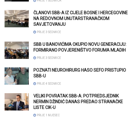
PRIJE 1 SEDMICA
ČLANOVI SBB-A IZ CIJELE BOSNE I HERCEGOVINE
NA REDOVNOM UNUTARSTRANAČKOM
SAVJETOVANJU
PRIJE 3 SEDMICE
SBB U BANOVIĆIMA OKUPIO NOVU GENERACIJU:
FORMIRANO POVJERENIŠTVO FORUMA MLADIH
PRIJE 3 SEDMICE
POZNATI NEUROHIRURG HASO SEFO PRISTUPIO
SBB-U
PRIJE 4 SEDMICE
VELIKI POVRATAK SBB-A: POTPREDSJEDNIK
NERMIN DŽINDIĆ DANAS PREDAO STRANAČKE
LISTE CIK-U
PRIJE 1 MJESEC