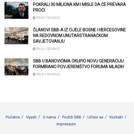
POKRALI 30 MILIONA KM I MISLE DA ĆE PREVARA
PROĆI
PRIJE 2 SEDMICE
ČLANOVI SBB-A IZ CIJELE BOSNE I HERCEGOVINE
NA REDOVNOM UNUTARSTRANAČKOM
SAVJETOVANJU
PRIJE 3 SEDMICE
SBB U BANOVIĆIMA OKUPIO NOVU GENERACIJU:
FORMIRANO POVJERENIŠTVO FORUMA MLADIH
PRIJE 4 SEDMICE
Početna
Vijesti
O nama
Podrži SBB
Učlani se
Kontakt
Impressum