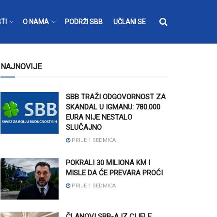
TI
O NAMA
PODRŽI SBB
UČLANI SE
NAJNOVIJE
SBB TRAŽI ODGOVORNOST ZA
SKANDAL U IGMANU: 780.000
EURA NIJE NESTALO
SLUČAJNO
PRIJE 1 SEDMICA
POKRALI 30 MILIONA KM I
MISLE DA ĆE PREVARA PROĆI
PRIJE 1 SEDMICA
ČLANOVI SBB-A IZ CIJELE