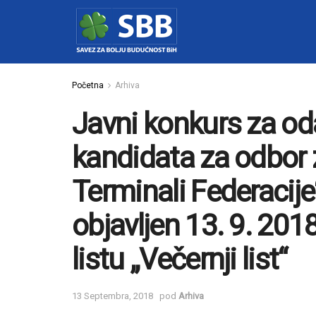
Početna
Arhiva
Javni konkurs za oda
kandidata za odbor z
Terminali Federacije“
objavljen 13. 9. 20
listu „Večernji list“
13 Septembra, 2018
pod
Arhiva