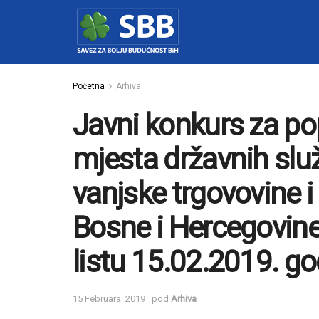
Početna
Arhiva
Javni konkurs za po
mjesta državnih slu
vanjske trgovovine
Bosne i Hercegovine
listu 15.02.2019. g
15 Februara, 2019
pod
Arhiva