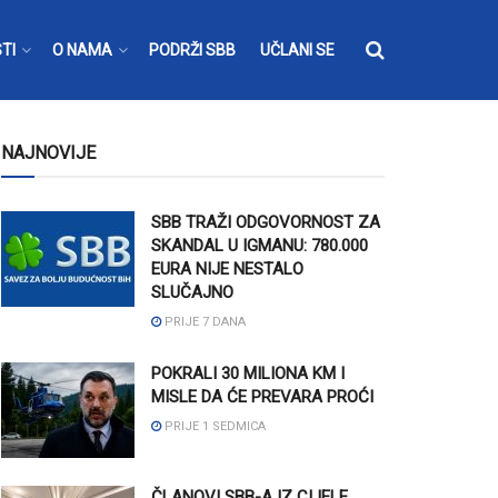
TI
O NAMA
PODRŽI SBB
UČLANI SE
NAJNOVIJE
SBB TRAŽI ODGOVORNOST ZA
SKANDAL U IGMANU: 780.000
EURA NIJE NESTALO
SLUČAJNO
PRIJE 7 DANA
POKRALI 30 MILIONA KM I
MISLE DA ĆE PREVARA PROĆI
PRIJE 1 SEDMICA
ČLANOVI SBB-A IZ CIJELE