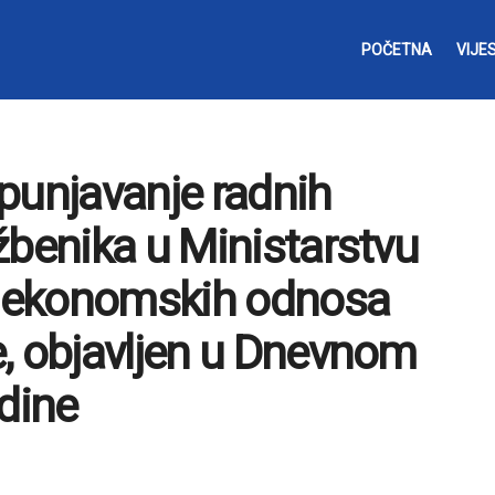
POČETNA
VIJES
punjavanje radnih
žbenika u Ministarstvu
 i ekonomskih odnosa
, objavljen u Dnevnom
odine