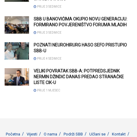
PRIJE 3 SEDMICE
SBB U BANOVIĆIMA OKUPIO NOVU GENERACIJU:
FORMIRANO POVJERENIŠTVO FORUMA MLADIH
PRIJE 3 SEDMICE
POZNATI NEUROHIRURG HASO SEFO PRISTUPIO
SBB-U
PRIJE 4 SEDMICE
VELIKI POVRATAK SBB-A: POTPREDSJEDNIK
NERMIN DŽINDIĆ DANAS PREDAO STRANAČKE
LISTE CIK-U
PRIJE 1 MJESEC
Početna
Vijesti
O nama
Podrži SBB
Učlani se
Kontakt