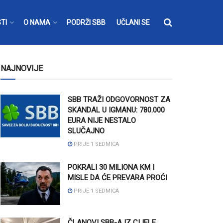
TI
O NAMA
PODRŽI SBB
UČLANI SE
NAJNOVIJE
SBB TRAŽI ODGOVORNOST ZA
SKANDAL U IGMANU: 780.000
EURA NIJE NESTALO
SLUČAJNO
PRIJE 1 SEDMICA
POKRALI 30 MILIONA KM I
MISLE DA ĆE PREVARA PROĆI
PRIJE 1 SEDMICA
ČLANOVI SBB-A IZ CIJELE