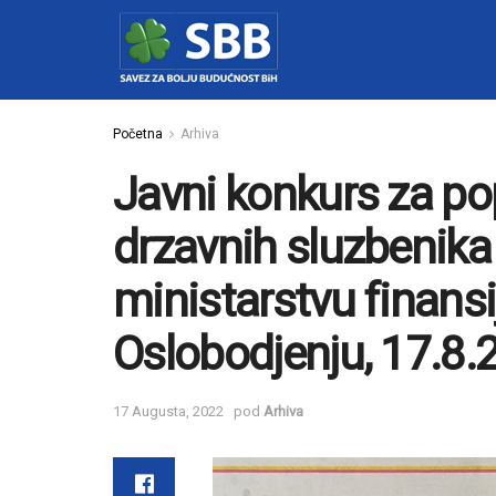
Početna
Arhiva
Javni konkurs za p
drzavnih sluzbenik
ministarstvu finansi
Oslobodjenju, 17.8.
17 Augusta, 2022
pod
Arhiva