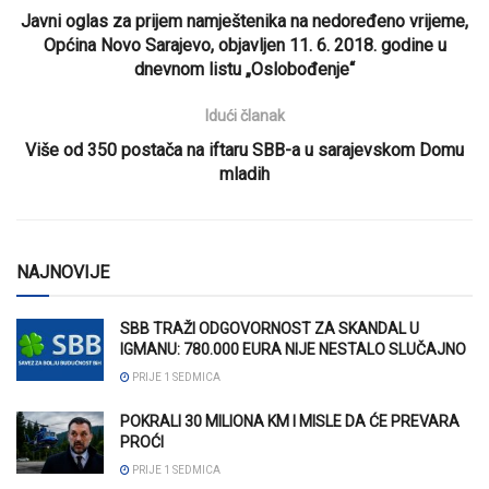
Javni oglas za prijem namještenika na nedoređeno vrijeme,
Općina Novo Sarajevo, objavljen 11. 6. 2018. godine u
dnevnom listu „Oslobođenje“
Idući članak
Više od 350 postača na iftaru SBB-a u sarajevskom Domu
mladih
NAJNOVIJE
SBB TRAŽI ODGOVORNOST ZA SKANDAL U
IGMANU: 780.000 EURA NIJE NESTALO SLUČAJNO
PRIJE 1 SEDMICA
POKRALI 30 MILIONA KM I MISLE DA ĆE PREVARA
PROĆI
PRIJE 1 SEDMICA