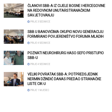
ČLANOVI SBB-A IZ CIJELE BOSNE I HERCEGOVINE
NA REDOVNOM UNUTARSTRANAČKOM
SAVJETOVANJU
PRIJE 3 SEDMICE
SBB U BANOVIĆIMA OKUPIO NOVU GENERACIJU:
FORMIRANO POVJERENIŠTVO FORUMA MLADIH
PRIJE 4 SEDMICE
POZNATI NEUROHIRURG HASO SEFO PRISTUPIO
SBB-U
PRIJE 4 SEDMICE
VELIKI POVRATAK SBB-A: POTPREDSJEDNIK
NERMIN DŽINDIĆ DANAS PREDAO STRANAČKE
LISTE CIK-U
PRIJE 1 MJESEC