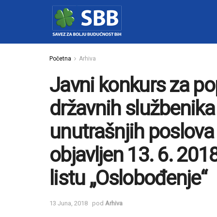
Početna
Arhiva
Javni konkurs za p
državnih službenika
unutrašnjih poslova
objavljen 13. 6. 20
listu „Oslobođenje“
13 Juna, 2018
pod
Arhiva