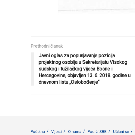
Prethodni članak
Javni oglas za popunjavanje pozicija
projektnog osoblja u Sekretarijatu Visokog
sudskog i tužilačkog vijeća Bosne i
Hercegovine, objavljen 13. 6. 2018. godine u
dnevnom listu „Oslobođenje“
Početna
Vijesti
O nama
Podrži SBB
Učlani se