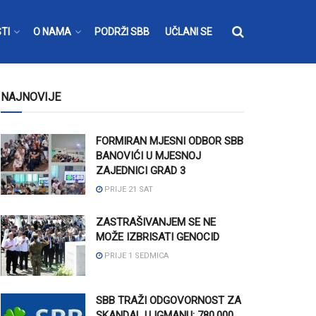
TI
O NAMA
PODRŽI SBB
UČLANI SE
NAJNOVIJE
FORMIRAN MJESNI ODBOR SBB
BANOVIĆI U MJESNOJ
ZAJEDNICI GRAD 3
PRIJE 21 SAT
ZASTRAŠIVANJEM SE NE
MOŽE IZBRISATI GENOCID
PRIJE 1 SEDMICA
SBB TRAŽI ODGOVORNOST ZA
SKANDAL U IGMANU: 780.000