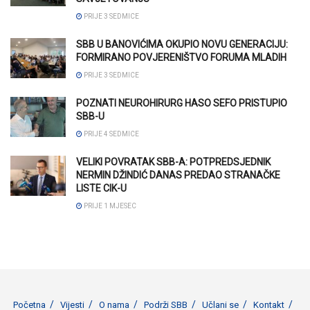
PRIJE 3 SEDMICE
SBB U BANOVIĆIMA OKUPIO NOVU GENERACIJU:
FORMIRANO POVJERENIŠTVO FORUMA MLADIH
PRIJE 3 SEDMICE
POZNATI NEUROHIRURG HASO SEFO PRISTUPIO
SBB-U
PRIJE 4 SEDMICE
VELIKI POVRATAK SBB-A: POTPREDSJEDNIK
NERMIN DŽINDIĆ DANAS PREDAO STRANAČKE
LISTE CIK-U
PRIJE 1 MJESEC
Početna
Vijesti
O nama
Podrži SBB
Učlani se
Kontakt