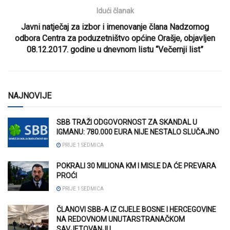
Idući članak
Javni natječaj za izbor i imenovanje člana Nadzornog
odbora Centra za poduzetništvo općine Orašje, objavljen
08.12.2017. godine u dnevnom listu “Večernji list”
NAJNOVIJE
SBB TRAŽI ODGOVORNOST ZA SKANDAL U
IGMANU: 780.000 EURA NIJE NESTALO SLUČAJNO
PRIJE 1 SEDMICA
POKRALI 30 MILIONA KM I MISLE DA ĆE PREVARA
PROĆI
PRIJE 1 SEDMICA
ČLANOVI SBB-A IZ CIJELE BOSNE I HERCEGOVINE
NA REDOVNOM UNUTARSTRANAČKOM
SAVJETOVANJU