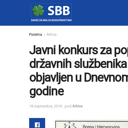
Početna
Arhiva
Javni konkurs za p
državnih službenika 
objavljen u Dnevnom
godine
18 Septembra, 2019
pod
Arhiva