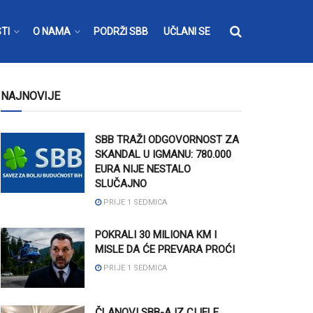
TI
O NAMA
PODRŽI SBB
UČLANI SE
NAJNOVIJE
SBB TRAŽI ODGOVORNOST ZA
SKANDAL U IGMANU: 780.000
EURA NIJE NESTALO
SLUČAJNO
PRIJE 1 SEDMICA
POKRALI 30 MILIONA KM I
MISLE DA ĆE PREVARA PROĆI
PRIJE 1 SEDMICA
ČLANOVI SBB-A IZ CIJELE