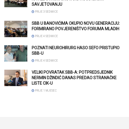
SAVJETOVANJU
PRIJE 3 SEDMICE
SBB U BANOVIĆIMA OKUPIO NOVU GENERACIJU:
FORMIRANO POVJERENIŠTVO FORUMA MLADIH
PRIJE 4 SEDMICE
POZNATI NEUROHIRURG HASO SEFO PRISTUPIO
SBB-U
PRIJE 4 SEDMICE
VELIKI POVRATAK SBB-A: POTPREDSJEDNIK
NERMIN DŽINDIĆ DANAS PREDAO STRANAČKE
LISTE CIK-U
PRIJE 1 MJESEC