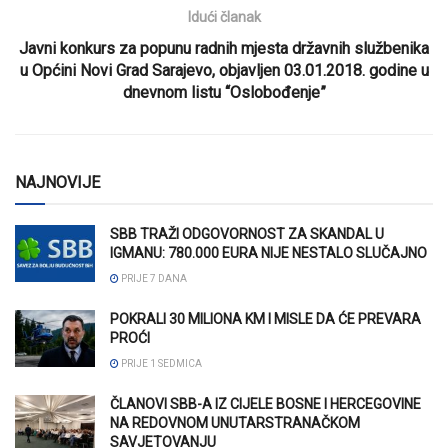
Idući članak
Javni konkurs za popunu radnih mjesta državnih službenika
u Općini Novi Grad Sarajevo, objavljen 03.01.2018. godine u
dnevnom listu “Oslobođenje”
NAJNOVIJE
SBB TRAŽI ODGOVORNOST ZA SKANDAL U
IGMANU: 780.000 EURA NIJE NESTALO SLUČAJNO
PRIJE 7 DANA
POKRALI 30 MILIONA KM I MISLE DA ĆE PREVARA
PROĆI
PRIJE 1 SEDMICA
ČLANOVI SBB-A IZ CIJELE BOSNE I HERCEGOVINE
NA REDOVNOM UNUTARSTRANAČKOM
SAVJETOVANJU