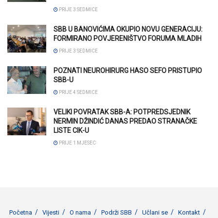
PRIJE 3 SEDMICE
SBB U BANOVIĆIMA OKUPIO NOVU GENERACIJU:
FORMIRANO POVJERENIŠTVO FORUMA MLADIH
PRIJE 3 SEDMICE
POZNATI NEUROHIRURG HASO SEFO PRISTUPIO
SBB-U
PRIJE 4 SEDMICE
VELIKI POVRATAK SBB-A: POTPREDSJEDNIK
NERMIN DŽINDIĆ DANAS PREDAO STRANAČKE
LISTE CIK-U
PRIJE 1 MJESEC
Početna
Vijesti
O nama
Podrži SBB
Učlani se
Kontakt