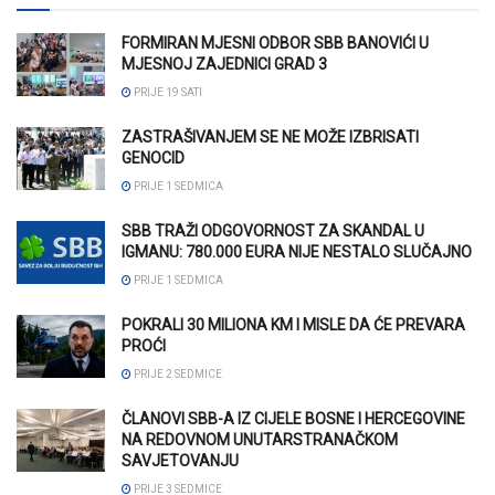
FORMIRAN MJESNI ODBOR SBB BANOVIĆI U
MJESNOJ ZAJEDNICI GRAD 3
PRIJE 19 SATI
ZASTRAŠIVANJEM SE NE MOŽE IZBRISATI
GENOCID
PRIJE 1 SEDMICA
SBB TRAŽI ODGOVORNOST ZA SKANDAL U
IGMANU: 780.000 EURA NIJE NESTALO SLUČAJNO
PRIJE 1 SEDMICA
POKRALI 30 MILIONA KM I MISLE DA ĆE PREVARA
PROĆI
PRIJE 2 SEDMICE
ČLANOVI SBB-A IZ CIJELE BOSNE I HERCEGOVINE
NA REDOVNOM UNUTARSTRANAČKOM
SAVJETOVANJU
PRIJE 3 SEDMICE