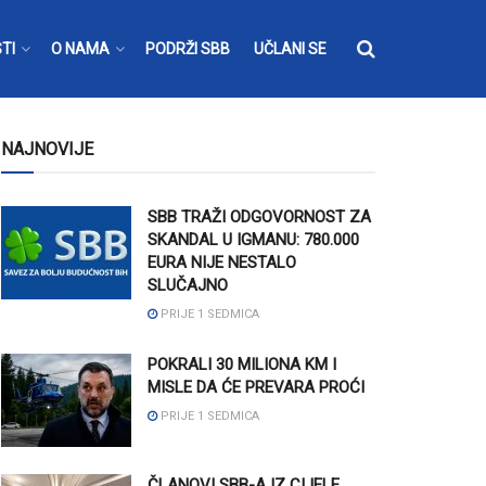
TI
O NAMA
PODRŽI SBB
UČLANI SE
NAJNOVIJE
SBB TRAŽI ODGOVORNOST ZA
SKANDAL U IGMANU: 780.000
EURA NIJE NESTALO
SLUČAJNO
PRIJE 1 SEDMICA
POKRALI 30 MILIONA KM I
MISLE DA ĆE PREVARA PROĆI
PRIJE 1 SEDMICA
ČLANOVI SBB-A IZ CIJELE