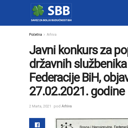
Početna
Arhiva
Javni konkurs za p
državnih službenika
Federacije BiH, obj
27.02.2021. godine
2 Marta, 2021
pod
Arhiva