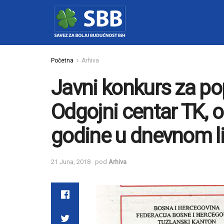
Početna
Arhiva
Javni konkurs za p
Odgojni centar TK, o
godine u dnevnom l
21 Juna, 2018
pod
Arhiva