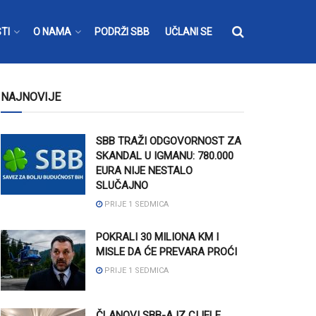
TI
O NAMA
PODRŽI SBB
UČLANI SE
NAJNOVIJE
SBB TRAŽI ODGOVORNOST ZA
SKANDAL U IGMANU: 780.000
EURA NIJE NESTALO
SLUČAJNO
PRIJE 1 SEDMICA
POKRALI 30 MILIONA KM I
MISLE DA ĆE PREVARA PROĆI
PRIJE 1 SEDMICA
ČLANOVI SBB-A IZ CIJELE