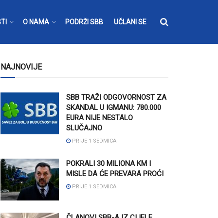
TI
O NAMA
PODRŽI SBB
UČLANI SE
NAJNOVIJE
SBB TRAŽI ODGOVORNOST ZA
SKANDAL U IGMANU: 780.000
EURA NIJE NESTALO
SLUČAJNO
PRIJE 1 SEDMICA
POKRALI 30 MILIONA KM I
MISLE DA ĆE PREVARA PROĆI
PRIJE 1 SEDMICA
ČLANOVI SBB-A IZ CIJELE