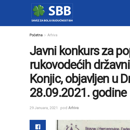
Početna
Arhiva
Javni konkurs za p
rukovodećih državni
Konjic, objavljen u 
28.09.2021. godine
29 Januara, 2021
pod
Arhiva