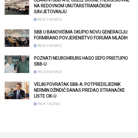
ČLANOVI SBB-A IZ CIJELE BOSNE I HERCEGOVINE
NA REDOVNOM UNUTARSTRANAČKOM
SAVJETOVANJU
PRIJE 3 SEDMICE
SBB U BANOVIĆIMA OKUPIO NOVU GENERACIJU:
FORMIRANO POVJERENIŠTVO FORUMA MLADIH
PRIJE 3 SEDMICE
POZNATI NEUROHIRURG HASO SEFO PRISTUPIO
SBB-U
PRIJE 4 SEDMICE
VELIKI POVRATAK SBB-A: POTPREDSJEDNIK
NERMIN DŽINDIĆ DANAS PREDAO STRANAČKE
LISTE CIK-U
PRIJE 1 MJESEC