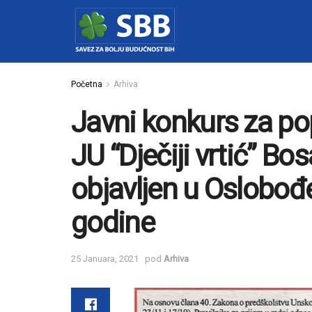
Početna
Arhiva
Javni konkurs za po
JU “Dječiji vrtić” Bo
objavljen u Oslobođ
godine
25 Januara, 2021
pod
Arhiva