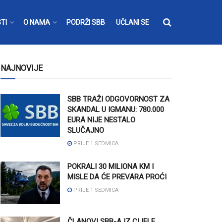
TI
O NAMA
PODRŽI SBB
UČLANI SE
NAJNOVIJE
SBB TRAŽI ODGOVORNOST ZA
SKANDAL U IGMANU: 780.000
EURA NIJE NESTALO
SLUČAJNO
PRIJE 1 SEDMICA
POKRALI 30 MILIONA KM I
MISLE DA ĆE PREVARA PROĆI
PRIJE 1 SEDMICA
ČLANOVI SBB-A IZ CIJELE