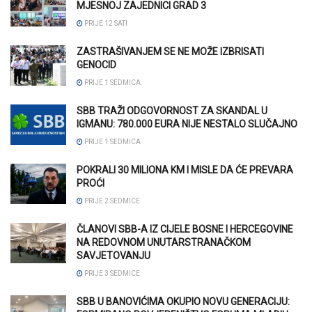
MJESNOJ ZAJEDNICI GRAD 3
PRIJE 12 SATI
ZASTRAŠIVANJEM SE NE MOŽE IZBRISATI
GENOCID
PRIJE 1 SEDMICA
SBB TRAŽI ODGOVORNOST ZA SKANDAL U
IGMANU: 780.000 EURA NIJE NESTALO SLUČAJNO
PRIJE 1 SEDMICA
POKRALI 30 MILIONA KM I MISLE DA ĆE PREVARA
PROĆI
PRIJE 2 SEDMICE
ČLANOVI SBB-A IZ CIJELE BOSNE I HERCEGOVINE
NA REDOVNOM UNUTARSTRANAČKOM
SAVJETOVANJU
PRIJE 3 SEDMICE
SBB U BANOVIĆIMA OKUPIO NOVU GENERACIJU: