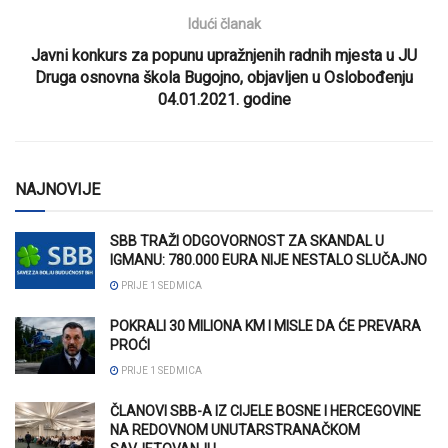
Idući članak
Javni konkurs za popunu upražnjenih radnih mjesta u JU
Druga osnovna škola Bugojno, objavljen u Oslobođenju
04.01.2021. godine
NAJNOVIJE
SBB TRAŽI ODGOVORNOST ZA SKANDAL U
IGMANU: 780.000 EURA NIJE NESTALO SLUČAJNO
PRIJE 1 SEDMICA
POKRALI 30 MILIONA KM I MISLE DA ĆE PREVARA
PROĆI
PRIJE 1 SEDMICA
ČLANOVI SBB-A IZ CIJELE BOSNE I HERCEGOVINE
NA REDOVNOM UNUTARSTRANAČKOM