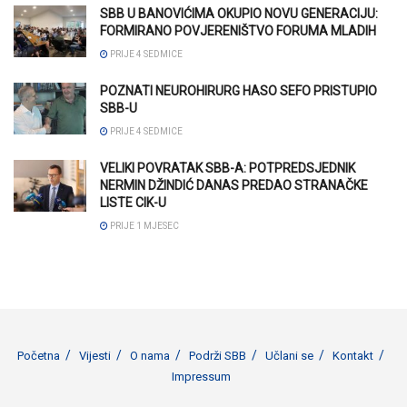
SBB U BANOVIĆIMA OKUPIO NOVU GENERACIJU:
FORMIRANO POVJERENIŠTVO FORUMA MLADIH
PRIJE 4 SEDMICE
POZNATI NEUROHIRURG HASO SEFO PRISTUPIO
SBB-U
PRIJE 4 SEDMICE
VELIKI POVRATAK SBB-A: POTPREDSJEDNIK
NERMIN DŽINDIĆ DANAS PREDAO STRANAČKE
LISTE CIK-U
PRIJE 1 MJESEC
Početna
Vijesti
O nama
Podrži SBB
Učlani se
Kontakt
Impressum