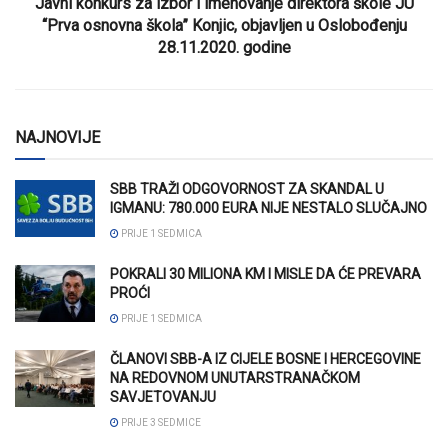
Javni konkurs za izbor i imenovanje direktora škole JU
“Prva osnovna škola” Konjic, objavljen u Oslobođenju
28.11.2020. godine
NAJNOVIJE
SBB TRAŽI ODGOVORNOST ZA SKANDAL U
IGMANU: 780.000 EURA NIJE NESTALO SLUČAJNO
PRIJE 1 SEDMICA
POKRALI 30 MILIONA KM I MISLE DA ĆE PREVARA
PROĆI
PRIJE 1 SEDMICA
ČLANOVI SBB-A IZ CIJELE BOSNE I HERCEGOVINE
NA REDOVNOM UNUTARSTRANAČKOM
SAVJETOVANJU
PRIJE 3 SEDMICE