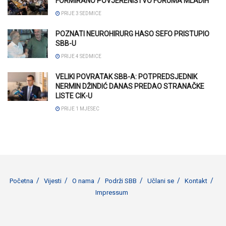
FORMIRANO POVJERENIŠTVO FORUMA MLADIH
PRIJE 3 SEDMICE
POZNATI NEUROHIRURG HASO SEFO PRISTUPIO
SBB-U
PRIJE 4 SEDMICE
VELIKI POVRATAK SBB-A: POTPREDSJEDNIK
NERMIN DŽINDIĆ DANAS PREDAO STRANAČKE
LISTE CIK-U
PRIJE 1 MJESEC
Početna
Vijesti
O nama
Podrži SBB
Učlani se
Kontakt
Impressum