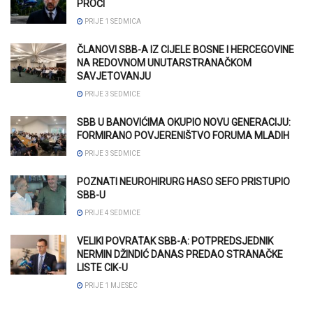
PROĆI
PRIJE 1 SEDMICA
ČLANOVI SBB-A IZ CIJELE BOSNE I HERCEGOVINE
NA REDOVNOM UNUTARSTRANAČKOM
SAVJETOVANJU
PRIJE 3 SEDMICE
SBB U BANOVIĆIMA OKUPIO NOVU GENERACIJU:
FORMIRANO POVJERENIŠTVO FORUMA MLADIH
PRIJE 3 SEDMICE
POZNATI NEUROHIRURG HASO SEFO PRISTUPIO
SBB-U
PRIJE 4 SEDMICE
VELIKI POVRATAK SBB-A: POTPREDSJEDNIK
NERMIN DŽINDIĆ DANAS PREDAO STRANAČKE
LISTE CIK-U
PRIJE 1 MJESEC