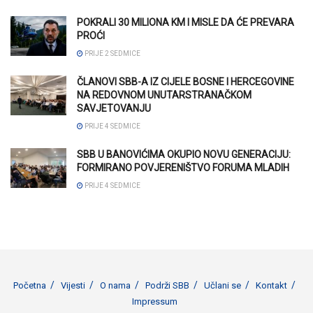
POKRALI 30 MILIONA KM I MISLE DA ĆE PREVARA
PROĆI
PRIJE 2 SEDMICE
ČLANOVI SBB-A IZ CIJELE BOSNE I HERCEGOVINE
NA REDOVNOM UNUTARSTRANAČKOM
SAVJETOVANJU
PRIJE 4 SEDMICE
SBB U BANOVIĆIMA OKUPIO NOVU GENERACIJU:
FORMIRANO POVJERENIŠTVO FORUMA MLADIH
PRIJE 4 SEDMICE
Početna
Vijesti
O nama
Podrži SBB
Učlani se
Kontakt
Impressum