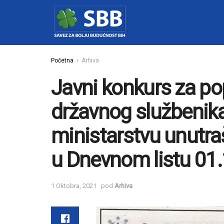
Početna
Arhiva
Javni konkurs za p
državnog službenik
ministarstvu unutraš
u Dnevnom listu 01
1 Oktobra, 2021
pod
Arhiva