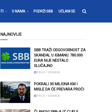
TI
O NAMA
PODRŽI SBB
UČLANI SE
NAJNOVIJE
SBB TRAŽI ODGOVORNOST ZA
SKANDAL U IGMANU: 780.000
EURA NIJE NESTALO
SLUČAJNO
PRIJE 1 SEDMICA
POKRALI 30 MILIONA KM I
MISLE DA ĆE PREVARA PROĆI
PRIJE 1 SEDMICA
ČLANOVI SBB-A IZ CIJELE