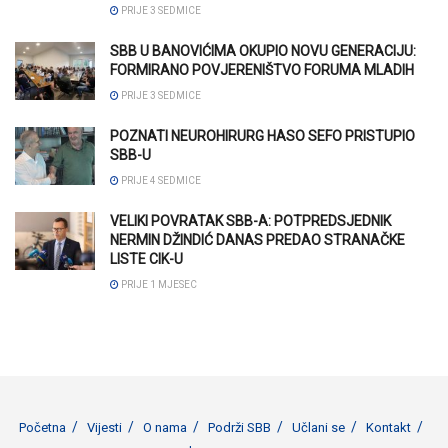
PRIJE 3 SEDMICE
SBB U BANOVIĆIMA OKUPIO NOVU GENERACIJU:
FORMIRANO POVJERENIŠTVO FORUMA MLADIH
PRIJE 3 SEDMICE
POZNATI NEUROHIRURG HASO SEFO PRISTUPIO
SBB-U
PRIJE 4 SEDMICE
VELIKI POVRATAK SBB-A: POTPREDSJEDNIK
NERMIN DŽINDIĆ DANAS PREDAO STRANAČKE
LISTE CIK-U
PRIJE 1 MJESEC
Početna
Vijesti
O nama
Podrži SBB
Učlani se
Kontakt