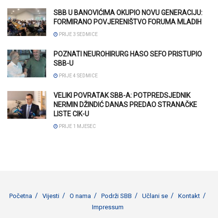
SBB U BANOVIĆIMA OKUPIO NOVU GENERACIJU:
FORMIRANO POVJERENIŠTVO FORUMA MLADIH
PRIJE 3 SEDMICE
POZNATI NEUROHIRURG HASO SEFO PRISTUPIO
SBB-U
PRIJE 4 SEDMICE
VELIKI POVRATAK SBB-A: POTPREDSJEDNIK
NERMIN DŽINDIĆ DANAS PREDAO STRANAČKE
LISTE CIK-U
PRIJE 1 MJESEC
Početna
Vijesti
O nama
Podrži SBB
Učlani se
Kontakt
Impressum