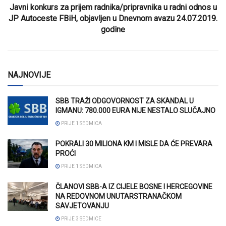
Javni konkurs za prijem radnika/pripravnika u radni odnos u
JP Autoceste FBiH, objavljen u Dnevnom avazu 24.07.2019.
godine
NAJNOVIJE
SBB TRAŽI ODGOVORNOST ZA SKANDAL U
IGMANU: 780.000 EURA NIJE NESTALO SLUČAJNO
PRIJE 1 SEDMICA
POKRALI 30 MILIONA KM I MISLE DA ĆE PREVARA
PROĆI
PRIJE 1 SEDMICA
ČLANOVI SBB-A IZ CIJELE BOSNE I HERCEGOVINE
NA REDOVNOM UNUTARSTRANAČKOM
SAVJETOVANJU
PRIJE 3 SEDMICE