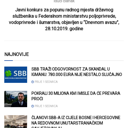
Idući članak
Javni konkurs za popunu radnog mjesta državnog
službenika u Federalnom ministarstvu poljoprivrede,
vodoprivrede i šumarstva, objavljen u “Dnevnom avazu”,
28.10.2019. godine
NAJNOVIJE
SBB TRAŽI ODGOVORNOST ZA SKANDAL U
IGMANU: 780.000 EURA NIJE NESTALO SLUČAJNO
PRIJE 1 SEDMICA
POKRALI 30 MILIONA KM I MISLE DA ĆE PREVARA
PROĆI
PRIJE 1 SEDMICA
ČLANOVI SBB-A IZ CIJELE BOSNE I HERCEGOVINE
NA REDOVNOM UNUTARSTRANAČKOM