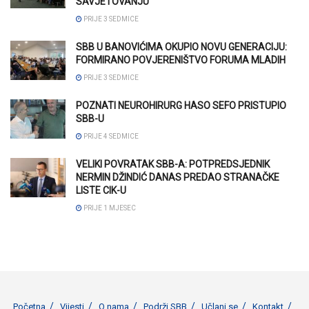
SAVJETOVANJU
PRIJE 3 SEDMICE
SBB U BANOVIĆIMA OKUPIO NOVU GENERACIJU:
FORMIRANO POVJERENIŠTVO FORUMA MLADIH
PRIJE 3 SEDMICE
POZNATI NEUROHIRURG HASO SEFO PRISTUPIO
SBB-U
PRIJE 4 SEDMICE
VELIKI POVRATAK SBB-A: POTPREDSJEDNIK
NERMIN DŽINDIĆ DANAS PREDAO STRANAČKE
LISTE CIK-U
PRIJE 1 MJESEC
Početna
Vijesti
O nama
Podrži SBB
Učlani se
Kontakt