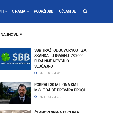
TI
O NAMA
PODRŽI SBB
UČLANI SE
NAJNOVIJE
SBB TRAŽI ODGOVORNOST ZA
SKANDAL U IGMANU: 780.000
EURA NIJE NESTALO
SLUČAJNO
PRIJE 1 SEDMICA
POKRALI 30 MILIONA KM I
MISLE DA ĆE PREVARA PROĆI
PRIJE 1 SEDMICA
ČLANOVI SBB-A IZ CIJELE