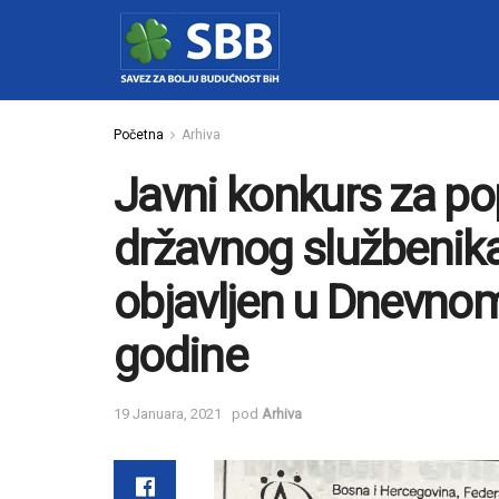
Početna
Arhiva
Javni konkurs za p
državnog službenika
objavljen u Dnevno
godine
19 Januara, 2021
pod
Arhiva