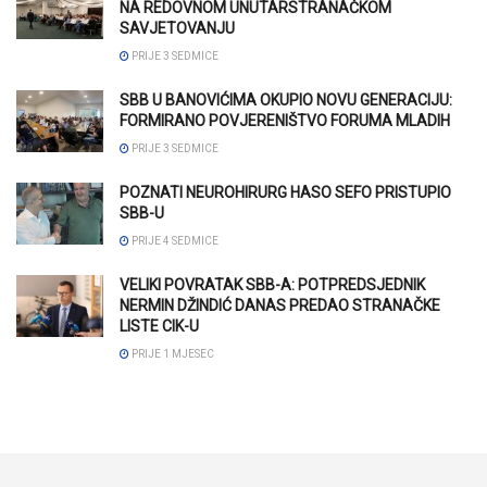
NA REDOVNOM UNUTARSTRANAČKOM
SAVJETOVANJU
PRIJE 3 SEDMICE
SBB U BANOVIĆIMA OKUPIO NOVU GENERACIJU:
FORMIRANO POVJERENIŠTVO FORUMA MLADIH
PRIJE 3 SEDMICE
POZNATI NEUROHIRURG HASO SEFO PRISTUPIO
SBB-U
PRIJE 4 SEDMICE
VELIKI POVRATAK SBB-A: POTPREDSJEDNIK
NERMIN DŽINDIĆ DANAS PREDAO STRANAČKE
LISTE CIK-U
PRIJE 1 MJESEC