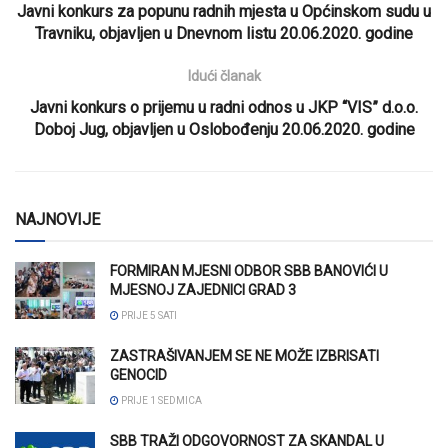
Javni konkurs za popunu radnih mjesta u Općinskom sudu u
Travniku, objavljen u Dnevnom listu 20.06.2020. godine
Idući članak
Javni konkurs o prijemu u radni odnos u JKP “VIS” d.o.o.
Doboj Jug, objavljen u Oslobođenju 20.06.2020. godine
NAJNOVIJE
FORMIRAN MJESNI ODBOR SBB BANOVIĆI U
MJESNOJ ZAJEDNICI GRAD 3
PRIJE 5 SATI
ZASTRAŠIVANJEM SE NE MOŽE IZBRISATI
GENOCID
PRIJE 1 SEDMICA
SBB TRAŽI ODGOVORNOST ZA SKANDAL U