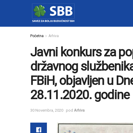
Početna
Arhiva
Javni konkurs za p
državnog službenika
FBiH, objavljen u Dn
28.11.2020. godine
30 Novembra, 2020
pod
Arhiva