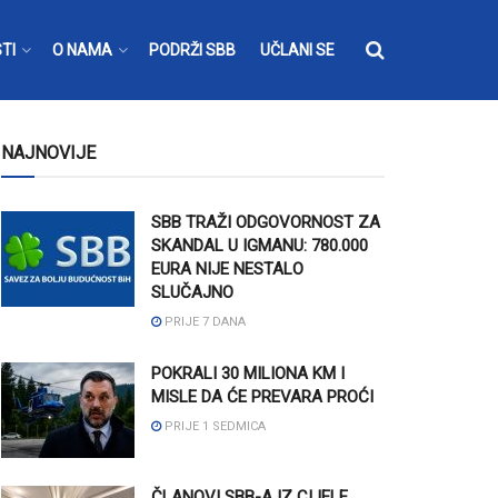
TI
O NAMA
PODRŽI SBB
UČLANI SE
NAJNOVIJE
SBB TRAŽI ODGOVORNOST ZA
SKANDAL U IGMANU: 780.000
EURA NIJE NESTALO
SLUČAJNO
PRIJE 7 DANA
POKRALI 30 MILIONA KM I
MISLE DA ĆE PREVARA PROĆI
PRIJE 1 SEDMICA
ČLANOVI SBB-A IZ CIJELE