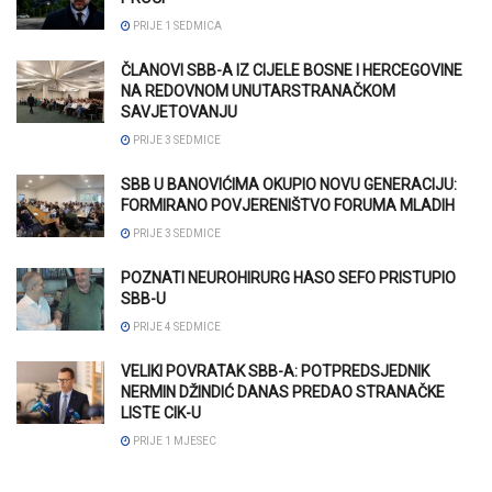
PRIJE 1 SEDMICA
ČLANOVI SBB-A IZ CIJELE BOSNE I HERCEGOVINE
NA REDOVNOM UNUTARSTRANAČKOM
SAVJETOVANJU
PRIJE 3 SEDMICE
SBB U BANOVIĆIMA OKUPIO NOVU GENERACIJU:
FORMIRANO POVJERENIŠTVO FORUMA MLADIH
PRIJE 3 SEDMICE
POZNATI NEUROHIRURG HASO SEFO PRISTUPIO
SBB-U
PRIJE 4 SEDMICE
VELIKI POVRATAK SBB-A: POTPREDSJEDNIK
NERMIN DŽINDIĆ DANAS PREDAO STRANAČKE
LISTE CIK-U
PRIJE 1 MJESEC