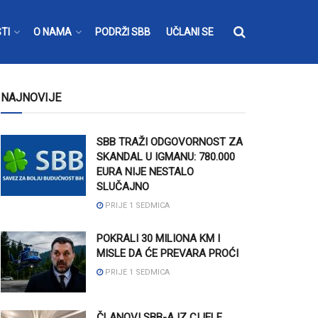
TI
O NAMA
PODRŽI SBB
UČLANI SE
NAJNOVIJE
SBB TRAŽI ODGOVORNOST ZA
SKANDAL U IGMANU: 780.000
EURA NIJE NESTALO
SLUČAJNO
PRIJE 1 SEDMICA
POKRALI 30 MILIONA KM I
MISLE DA ĆE PREVARA PROĆI
PRIJE 1 SEDMICA
ČLANOVI SBB-A IZ CIJELE