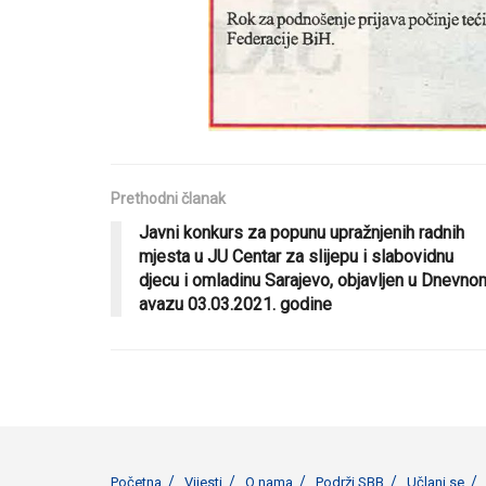
Prethodni članak
Javni konkurs za popunu upražnjenih radnih
mjesta u JU Centar za slijepu i slabovidnu
djecu i omladinu Sarajevo, objavljen u Dnevno
avazu 03.03.2021. godine
Početna
Vijesti
O nama
Podrži SBB
Učlani se