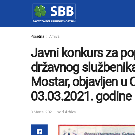
Početna
Arhiva
Javni konkurs za p
državnog službenika
Mostar, objavljen u
03.03.2021. godine
3 Marta, 2021
pod
Arhiva