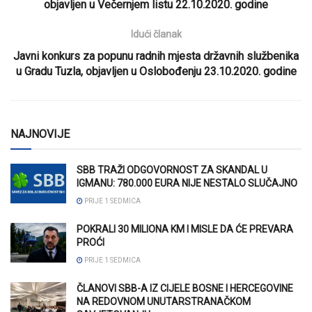
objavljen u Večernjem listu 22.10.2020. godine
Idući članak
Javni konkurs za popunu radnih mjesta državnih službenika
u Gradu Tuzla, objavljen u Oslobođenju 23.10.2020. godine
NAJNOVIJE
SBB TRAŽI ODGOVORNOST ZA SKANDAL U
IGMANU: 780.000 EURA NIJE NESTALO SLUČAJNO
PRIJE 1 SEDMICA
POKRALI 30 MILIONA KM I MISLE DA ĆE PREVARA
PROĆI
PRIJE 1 SEDMICA
ČLANOVI SBB-A IZ CIJELE BOSNE I HERCEGOVINE
NA REDOVNOM UNUTARSTRANAČKOM