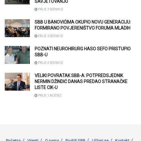
SAVJETOVANJU
PRIJE 3 SEDMICE
SBB U BANOVIĆIMA OKUPIO NOVU GENERACIJU:
FORMIRANO POVJERENIŠTVO FORUMA MLADIH
PRIJE 3 SEDMICE
POZNATI NEUROHIRURG HASO SEFO PRISTUPIO
SBB-U
PRIJE 4 SEDMICE
VELIKI POVRATAK SBB-A: POTPREDSJEDNIK
NERMIN DŽINDIĆ DANAS PREDAO STRANAČKE
LISTE CIK-U
PRIJE 1 MJESEC
Početna
Vijesti
O nama
Podrži SBB
Učlani se
Kontakt