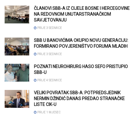
ČLANOVI SBB-A IZ CIJELE BOSNE I HERCEGOVINE
NA REDOVNOM UNUTARSTRANAČKOM
SAVJETOVANJU
PRIJE 3 SEDMICE
SBB U BANOVIĆIMA OKUPIO NOVU GENERACIJU:
FORMIRANO POVJERENIŠTVO FORUMA MLADIH
PRIJE 3 SEDMICE
POZNATI NEUROHIRURG HASO SEFO PRISTUPIO
SBB-U
PRIJE 4 SEDMICE
VELIKI POVRATAK SBB-A: POTPREDSJEDNIK
NERMIN DŽINDIĆ DANAS PREDAO STRANAČKE
LISTE CIK-U
PRIJE 1 MJESEC