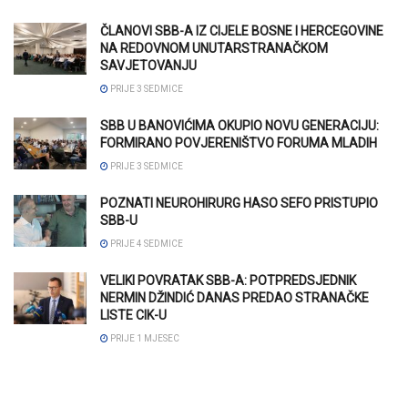
ČLANOVI SBB-A IZ CIJELE BOSNE I HERCEGOVINE
NA REDOVNOM UNUTARSTRANAČKOM
SAVJETOVANJU
PRIJE 3 SEDMICE
SBB U BANOVIĆIMA OKUPIO NOVU GENERACIJU:
FORMIRANO POVJERENIŠTVO FORUMA MLADIH
PRIJE 3 SEDMICE
POZNATI NEUROHIRURG HASO SEFO PRISTUPIO
SBB-U
PRIJE 4 SEDMICE
VELIKI POVRATAK SBB-A: POTPREDSJEDNIK
NERMIN DŽINDIĆ DANAS PREDAO STRANAČKE
LISTE CIK-U
PRIJE 1 MJESEC