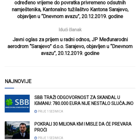
određeno vrijeme do povratka privremeno odsutnih
namještenika, Kantonalno tužilaštvo Kantona Sarajevo,
objavljen u “Dnevnom avazu”, 20.12.2019. godine
Idući članak
Javni oglas za prijem u radni odnos, JP Međunarodni
aerodrom “Sarajevo” d.o.o. Sarajevo, objavljen u “Dnevnom
avazu”, 20.12.2019. godine
NAJNOVIJE
SBB TRAŽI ODGOVORNOST ZA SKANDAL U
IGMANU: 780.000 EURA NIJE NESTALO SLUČAJNO
PRIJE 1 SEDMICA
POKRALI 30 MILIONA KM I MISLE DA ĆE PREVARA
PROĆI
PRIJE 1 SEDMICA