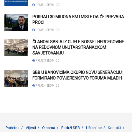
PRIJE 1 SEDMICA
POKRALI 30 MILIONA KM I MISLE DA ĆE PREVARA
PROĆI
PRIJE 1 SEDMICA
ČLANOVI SBB-A IZ CIJELE BOSNE I HERCEGOVINE
NA REDOVNOM UNUTARSTRANAČKOM
SAVJETOVANJU
PRIJE 3 SEDMICE
SBB U BANOVIĆIMA OKUPIO NOVU GENERACIJU:
FORMIRANO POVJERENIŠTVO FORUMA MLADIH
PRIJE 4 SEDMICE
Početna
Vijesti
O nama
Podrži SBB
Učlani se
Kontakt